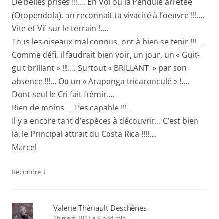
De belles prises !!!…. En Vol ou la Pendule arrêtée
(Oropendola), on reconnaît ta vivacité à l’oeuvre !!!….
Vite et Vif sur le terrain !….
Tous les oiseaux mal connus, ont à bien se tenir !!!…..
Comme défi, il faudrait bien voir, un jour, un « Guit-
guit brillant » !!!…. Surtout « BRILLANT » par son
absence !!!… Ou un « Araponga tricaronculé » !….
Dont seul le Cri fait frémir….
Rien de moins…. T’es capable !!!…
Il y a encore tant d’espèces à découvrir… C’est bien
là, le Principal attrait du Costa Rica !!!!….
Marcel
↓
Répondre
Valérie Thériault-Deschênes
26 mars 2017 à 9 h 44 min