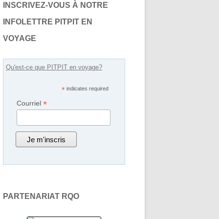
CHRONIQUES RADIO-CANADA
INSCRIVEZ-VOUS À NOTRE
INFOLETTRE PITPIT EN
CHRONIQUES ÉTHOLOGIQUES
VOYAGE
Qu'est-ce que PITPIT en voyage?
*
indicates required
*
Courriel
PARTENARIAT RQO