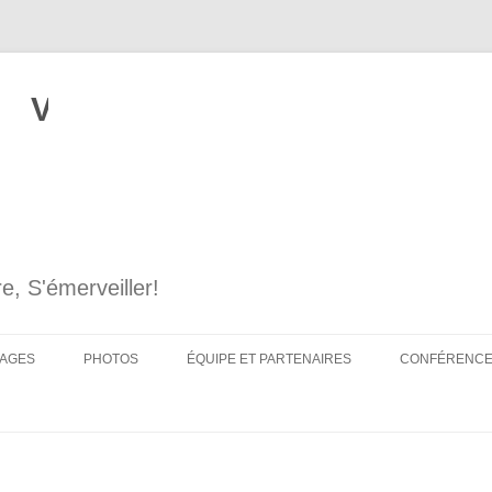
Voyages ornithologiques Ser
e, S'émerveiller!
AGES
PHOTOS
ÉQUIPE ET PARTENAIRES
CONFÉRENC
FIÉS