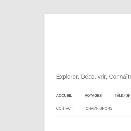
Aller
au
contenu
Explorer, Découvrir, Connaîtr
ACCUEIL
VOYAGES
TÉMOIGN
TOUS LES VOYAGES PLANI
CONTACT
CHAMPIGNONS