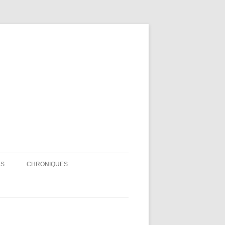
ge Beaudette
ES
CHRONIQUES
CHRONIQUES FOU DES OISEAUX
ARTICLES – LA TRIBUNE