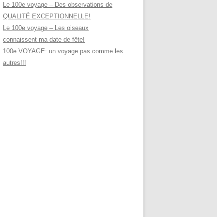
Le 100e voyage – Des observations de
QUALITÉ EXCEPTIONNELLE!
Le 100e voyage – Les oiseaux
connaissent ma date de fête!
100e VOYAGE: un voyage pas comme les
autres!!!