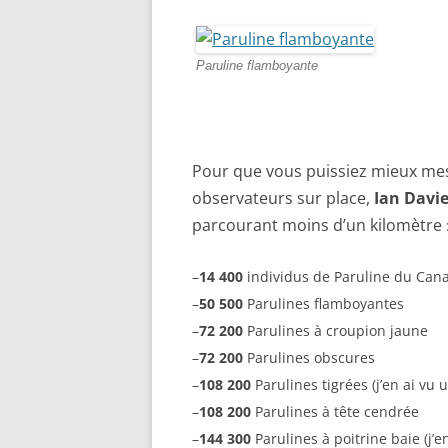
Paruline flamboyante
Pour que vous puissiez mieux me
observateurs sur place,
Ian Davi
parcourant moins d’un kilomètre
–
14 400
individus de Paruline du Can
–
50 500
Parulines flamboyantes
–
72 200
Parulines à croupion jaune
–
72 200
Parulines obscures
–
108 200
Parulines tigrées (j’en ai vu
–
108 200
Parulines à tête cendrée
–
144 300
Parulines à poitrine baie (j’