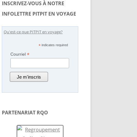
CHRONIQUES RADIO-CANADA
INSCRIVEZ-VOUS À NOTRE
INFOLETTRE PITPIT EN VOYAGE
CHRONIQUES ÉTHOLOGIQUES
Qu'est-ce que PITPIT en voyage?
*
indicates required
*
Courriel
PARTENARIAT RQO