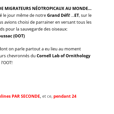
 DE MIGRATEURS NÉOTROPICAUX AU MONDE…
ré le jour même de notre
Grand Défi!
…
ET
, sur le
 avions choisi de parrainer en versant tous les
nds pour la sauvegarde des oiseaux:
oussac (OOT)
 dont on parle partout a eu lieu au moment
urs chevronnés du
Cornell Lab of Ornithology
 l’OOT!
ulines PAR SECONDE
,
et ce,
pendant 24