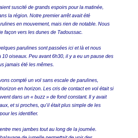
aient suscité de grands espoirs pour la matinée,
ns la région. Notre premier arrêt avait été
arulines en mouvement, mais rien de notable. Nous
te façon vers les dunes de Tadoussac.
Quelques parulines sont passées ici et là et nous
à 10 oiseaux. Peu avant 6h30, il y a eu un pause des
plus jamais été les mêmes.
vons compté un vol sans escale de parulines,
d’horizon en horizon. Les cris de contact en vol était si
ent dans un « buzz » de fond constant. Il y avait
aux, et si proches, qu’il était plus simple de les
our les identifier.
 entre mes jambes tout au long de la journée.
balayage de jumelle permettait de voir des