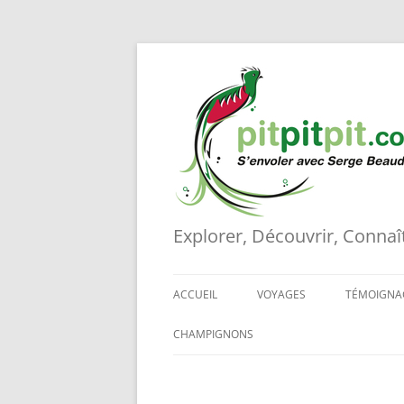
Aller
au
contenu
Explorer, Découvrir, Connaît
ACCUEIL
VOYAGES
TÉMOIGNA
TOUS LES VOYAGES PLANIFIÉ
CHAMPIGNONS