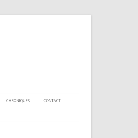
rge Beaudette
CHRONIQUES
CONTACT
CHRONIQUES FOU DES OISEAUX
ARTICLES – LA TRIBUNE