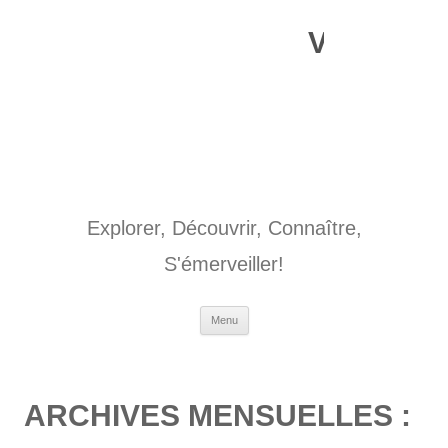
Aller
au
Voyages o
contenu
Explorer, Découvrir, Connaître,
S'émerveiller!
Menu
ARCHIVES MENSUELLES :