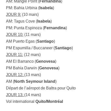
AM: Mangle Point (
Fernandina
)
PM: Bahia Urbina (
Isabela
)
JOUR 9:
(10 mars)
AM: Tagus Cove (
Isabela
)
PM: Punta Espinoza (
Fernandina
)
JOUR 10:
(11 mars)
AM Puerto Egas (
Santiago
)
PM Espumilla / Buccaneer (
Santiago
)
JOUR 11:
(12 mars)
AM El Barranco (
Genovesa
)
PM Bahia Darwin (
Genovesa
)
JOUR 12:
(13 mars)
AM (
North Seymour Island
)
Départ de l’aéropot de Baltra pour Quito
JOUR 13:
(14 mars)
Vol international
Quito/Montréal