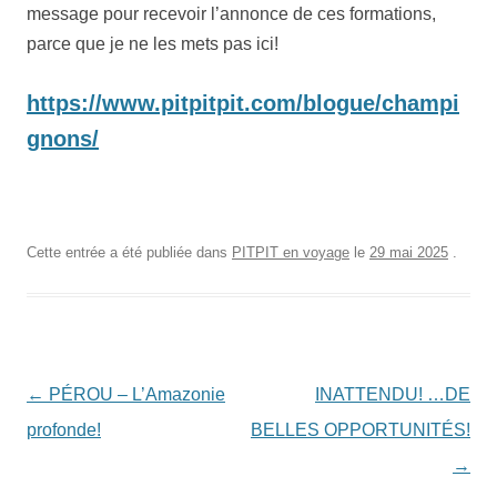
message pour recevoir l’annonce de ces formations,
parce que je ne les mets pas ici!
https://www.pitpitpit.com/blogue/champi
gnons/
Cette entrée a été publiée dans
PITPIT en voyage
le
29 mai 2025
.
Navigation
←
PÉROU – L’Amazonie
INATTENDU! …DE
des
profonde!
BELLES OPPORTUNITÉS!
articles
→