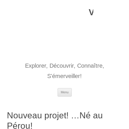
Aller
au
Voyages o
contenu
Explorer, Découvrir, Connaître,
S'émerveiller!
Menu
Nouveau projet! …Né au
Pérou!