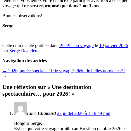
retenus si vous tentez votre chance de participer avec moi à ce super
voyage qui
ne sera reproposé que dans 2 ou 3 ans
…
Bonnes observations!
Serge
Cette entrée a été publiée dans
PITPIT en voyage
le
19 janvier 2026
par
Serge Beaudette
.
Navigation des articles
←
2026, année spéciale: 100e voyage!
Plein de belles nouvelles!!!
→
Une réflexion sur «
Une destination
spectaculaire… pour 2026!
»
Luce Chamard
27 juillet 2026 à 15 h 49 min
Bonjour Serge,
Est-ce que votre voyage ornitho au Brésil en octobre 2026 est